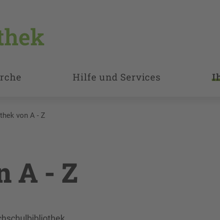
rche
Hilfe und Services
I
othek von A - Z
n A - Z
hschulbibliothek,