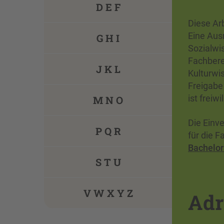
D E F
Diese Arb
Eine Aus
G H I
Sozialwi
Fachbere
J K L
Kulturwi
Freigabe
ist freiw
M N O
Die Einv
P Q R
für die F
Bachelor
S T U
V W X Y Z
Adr