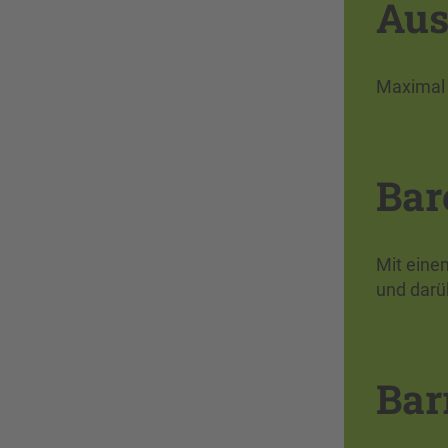
Aus
Maximal 
Bar
Mit eine
und darü
Bar