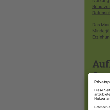
Nutzung 
Benutzu
Datensch
Das Mind
Minderjä
Erziehun
Auf
Stu
Das Aufl
Gebühren
kann an 