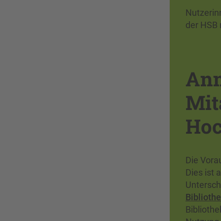
Nutzerin
der HSB 
Anm
Mit
Hoc
Die Vora
Dies ist 
Untersch
Biblioth
Biblioth