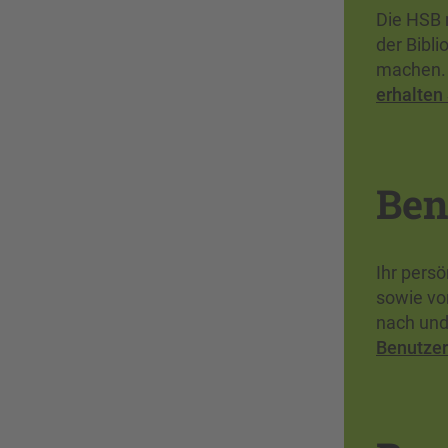
Die HSB 
der Bibl
machen. 
erhalten 
Ben
Ihr persö
sowie vo
nach und 
Benutzer