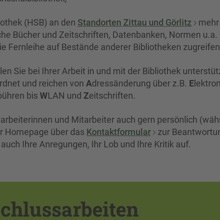
iothek (HSB) an den
Standorten Zittau und Görlitz
mehr 
he Bücher und Zeitschriften, Datenbanken, Normen u.a. 
e Fernleihe auf Bestände anderer Bibliotheken zugreifen
en Sie bei Ihrer Arbeit in und mit der Bibliothek unterstü
rdnet und reichen von
A
dressänderung über z.B.
E
lektro
ühren bis
W
LAN und
Z
eitschriften.
tarbeiterinnen und Mitarbeiter auch gern persönlich (wä
erer Homepage über das
Kontaktformular
zur Beantwortu
uch Ihre Anregungen, Ihr Lob und Ihre Kritik auf.
chlussarbeiten