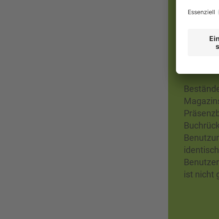
Mensa er
Aus
Bestände
Magazins
Präsenzb
Buchrück
Benutzun
identisc
Benutzer
ist nicht 