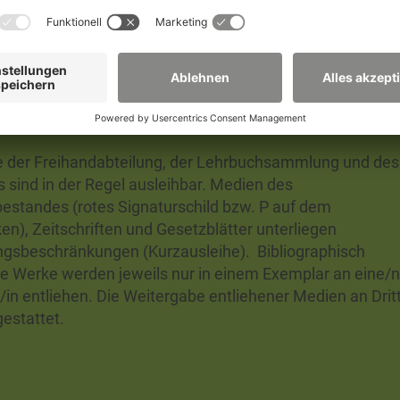
folgen.
leihe
 der Freihandabteilung, der Lehrbuchsammlung und des
 sind in der Regel ausleihbar. Medien des
estandes (rotes Signaturschild bzw. P auf dem
en), Zeitschriften und Gesetzblätter unterliegen
gsbeschränkungen (Kurzausleihe). Bibliographisch
he Werke werden jeweils nur in einem Exemplar an eine/n
/in entliehen. Die Weitergabe entliehener Medien an Drit
gestattet.