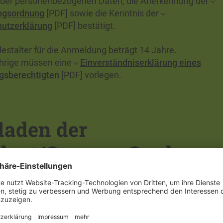
der personenbezogenen Daten, die Anerkennung der
ngsordnung
[PDF] sowie die Kenntnis der
utzerklärung
[PDF] bestätigt.
estalter für die Anmeldung beträgt 14 Jahre.
hrige müssen eine
Einverständniserklärung eines
gsberechtigten
[PDF] vorlegen.
laden der
dent/Campus Card
aden der
Student/Campus Card
ist für die Bezahlung v
, Kopierkosten und Speisen in der Mensa nötig. Die Kart
den Auflade-Terminals im Foyer und an den Kassen der