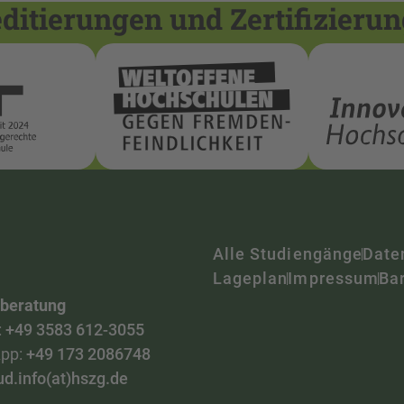
itierungen und Zertifizieru
Alle Studiengänge
Date
Lageplan
Impressum
Bar
nberatung
:
+49 3583 612-3055
pp:
+49 173 2086748
ud.info(at)hszg.de