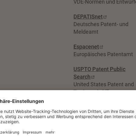
VDE-Normen und Entwürf
DEPATISnet
Deutsches Patent- und
Meldeamt
Espacenet
Europäisches Patentamt
USPTO Patent Public
Search
United States Patent and
Trademark Office