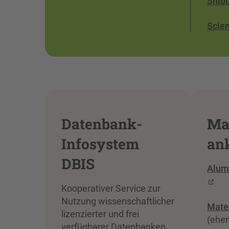
Shib
Scie
Datenbank-
Ma
Infosystem
an
DBIS
Alum
Kooperativer Service zur
Nutzung wissenschaftlicher
Mater
lizenzierter und frei
(ehe
verfügbarer Datenbanken