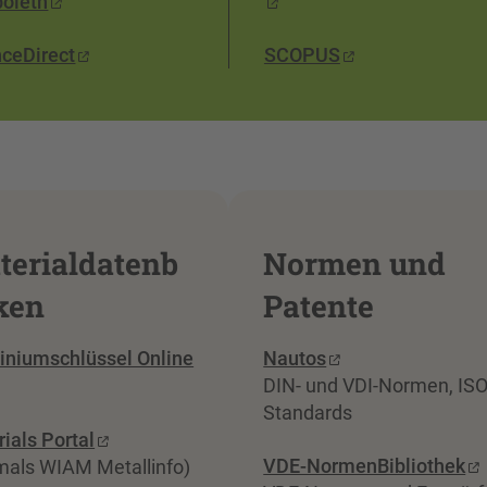
boleth
nceDirect
SCOPUS
terialdatenb
Normen und
ken
Patente
iniumschlüssel Online
Nautos
DIN- und VDI-Normen, ISO
Standards
ials Portal
VDE-NormenBibliothek
mals WIAM Metallinfo)