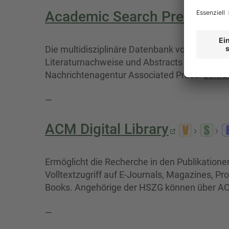
Academic Search Premier
Die multidisziplinäre Datenbank von EBSCO ent
Literaturnachweise und Abstracts einer Vielza
Nachrichtenagentur Associated Press.
Leitf
—
ACM Digital Library
Ermöglicht die Recherche in den Publikation
Volltextzugriff auf E-Journals, Magazines, Pr
Books. Angehörige der HSZG können über A
—