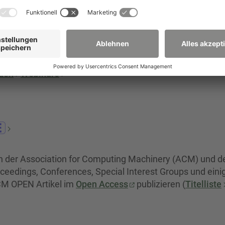
hält Volltexte aus ca. 4.700 wissenschaftlichen Zeitschr
hl weiterer Zeitschriften sowie Videos der
aden
Webinare
en der Association for Computing Machinery (ACM) und d
oceedings, Conferences, Special Interest Groups und eini
CM OPEN Artikel im
Open Access
publizieren (
Titelliste