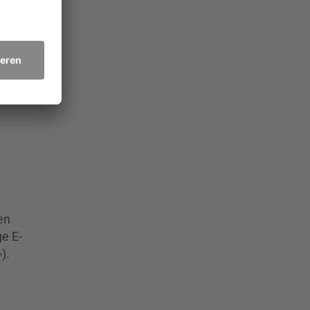
iften,
en
ge E-
).