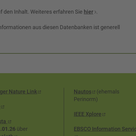
f den Inhalt. Weiteres erfahren Sie
hier
.
nformationen aus diesen Datenbanken ist generell
ger Nature Link
Nautos
(ehemals
Perinorm)
O
IEEE Xplore
sta
.01.26
über
EBSCO Information Servi