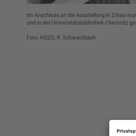
Im Anschluss an die Ausstellung in Zittau wu
und in der Universitätsbibliothek Chemnitz ge
Foto: HSZG, R. Schwarzbach