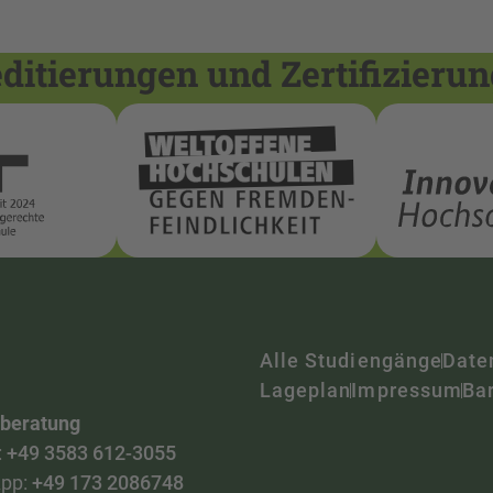
itierungen und Zertifizieru
Alle Studiengänge
Date
Lageplan
Impressum
Bar
nberatung
:
+49 3583 612-3055
pp:
+49 173 2086748