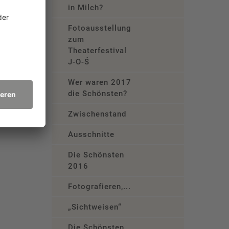
in Milch?
Fotoausstellung
zum
Theaterfestival
J-O-Ś
Wer waren 2017
die Schönsten?
Zwischenstand
Ausschnitte
Die Schönsten
2016
Fotografieren,...
„Sichtweisen“
Die Schönsten