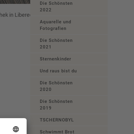
Die Schönsten
2022
hek in Liberec
Aquarelle und
Fotografien
Die Schönsten
2021
Sternenkinder
Und raus bist du
Die Schönsten
2020
Die Schönsten
2019
TSCHERNOBYL
Schwimmt Brot