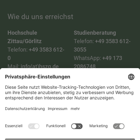
Wie du uns erreichst
Hochschule
Studienberatung
Zittau/Görlitz
Telefon:
+49 3583 612-
Telefon:
+49 3583 612-
3055
0
WhatsApp:
+49 173
Mail:
info(at)hszg.de
2086748
Mail:
stud.info(at)hszg.de
Alle Studiengänge
Datenschutz
Transparenzgesetz
Kontakt
Lageplan
Impressum
Barrierefreiheit
Presse