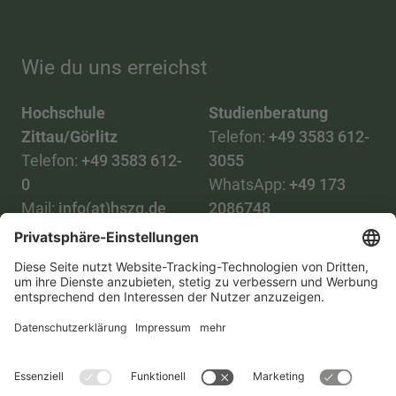
Wie du uns erreichst
Hochschule
Studienberatung
Zittau/Görlitz
Telefon:
+49 3583 612-
Telefon:
+49 3583 612-
3055
0
WhatsApp:
+49 173
Mail:
info(at)hszg.de
2086748
Mail:
stud.info(at)hszg.de
Alle Studiengänge
Datenschutz
Transparenzgesetz
Kontakt
Lageplan
Impressum
Barrierefreiheit
Presse