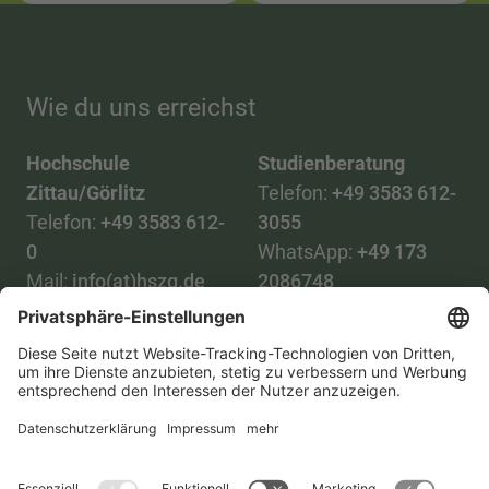
Wie du uns erreichst
Hochschule
Studienberatung
Zittau/Görlitz
Telefon:
+49 3583 612-
Telefon:
+49 3583 612-
3055
0
WhatsApp:
+49 173
Mail:
info(at)hszg.de
2086748
Mail:
stud.info(at)hszg.de
Alle Studiengänge
Datenschutz
Transparenzgesetz
Kontakt
Lageplan
Impressum
Barrierefreiheit
Presse