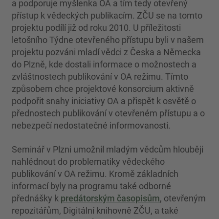
a podporuje myšlenka OA a tím tedy otevřený
přístup k vědeckých publikacím. ZČU se na tomto
projektu podílí již od roku 2010. U příležitosti
letošního Týdne otevřeného přístupu byli v našem
projektu pozváni mladí vědci z Česka a Německa
do Plzně, kde dostali informace o možnostech a
zvláštnostech publikování v OA režimu. Tímto
způsobem chce projektové konsorcium aktivně
podpořit snahy iniciativy OA a přispět k osvětě o
přednostech publikování v otevřeném přístupu a o
nebezpečí nedostatečné informovanosti.
Seminář v Plzni umožnil mladým vědcům hlouběji
nahlédnout do problematiky vědeckého
publikování v OA režimu. Kromě základních
informací byly na programu také odborné
přednášky k
predátorským časopisům
, otevřeným
repozitářům, Digitální knihovně ZČU, a také