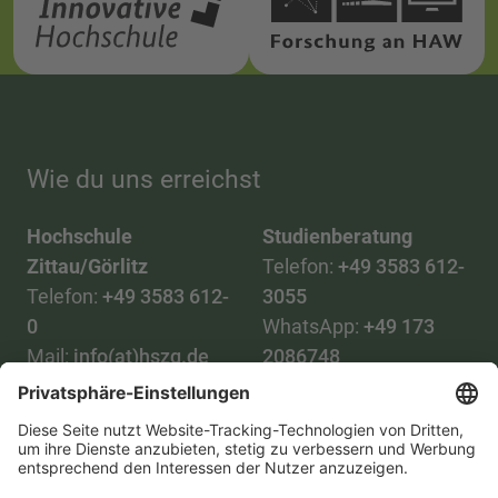
Wie du uns erreichst
Hochschule
Studienberatung
Zittau/Görlitz
Telefon:
+49 3583 612-
Telefon:
+49 3583 612-
3055
0
WhatsApp:
+49 173
Mail:
info(at)hszg.de
2086748
Mail:
stud.info(at)hszg.de