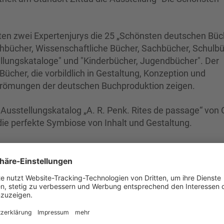
ten zwei Expertenjurys die 25 „Schönsten deutschen Büc
achbücher, Wissenschaftliche Bücher, Sachbücher, Schulbü
ellungskataloge" und "Kinderbücher, Jugendbücher". Der
ücher, die vorbildlich in Gestaltung, Konzeption und
Strömungen der deutschen Buchproduktion zeigen.
 Ausstellungskatalog „A. R. Penk. Rites de passage“ von O
 die perfekte Symbiose von Inhalt und Gestaltung.