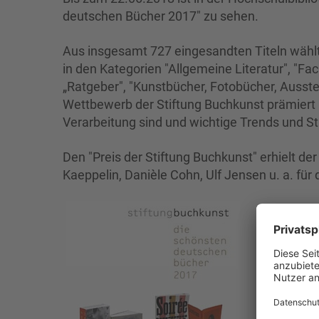
deutschen Bücher 2017" zu sehen.
Aus insgesamt 727 eingesandten Titeln wähl
in den Kategorien "Allgemeine Literatur", "F
„Ratgeber", "Kunstbücher, Fotobücher, Ausst
Wettbewerb der Stiftung Buchkunst prämiert B
Verarbeitung sind und wichtige Trends und 
Den "Preis der Stiftung Buchkunst" erhielt der
Kaeppelin, Danièle Cohn, Ulf Jensen u. a. für