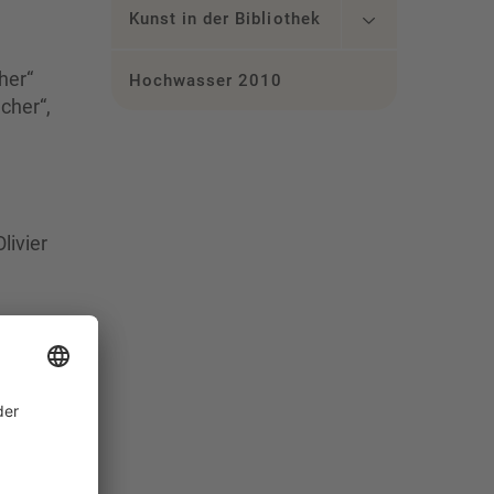
Kunst in der Bibliothek
her“
Hochwasser 2010
cher“,
livier