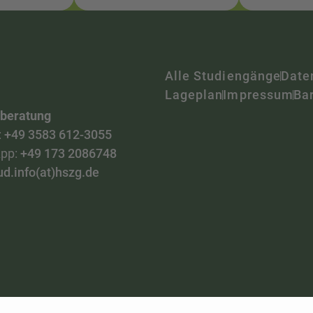
Alle Studiengänge
Date
Lageplan
Impressum
Bar
nberatung
:
+49 3583 612-3055
pp:
+49 173 2086748
ud.info(at)hszg.de