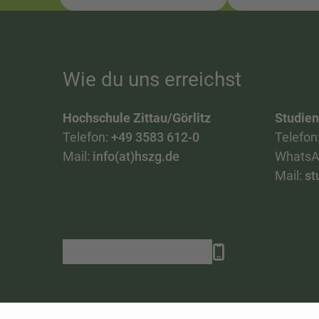
Wie du uns erreichst
Hochschule Zittau/Görlitz
Studie
Telefon:
+49 3583 612-0
Telefon
Mail:
info(at)hszg.de
WhatsA
Mail:
st