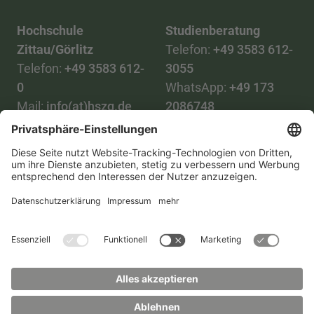
Hochschule
Studienberatung
Zittau/Görlitz
Telefon:
+49 3583 612-
Telefon:
+49 3583 612-
3055
0
WhatsApp:
+49 173
Mail:
info(at)hszg.de
2086748
Mail:
stud.info(at)hszg.de
Alle Studiengänge
Datenschutz
Transparenzgesetz
Kontakt
Lageplan
Impressum
Barrierefreiheit
Presse