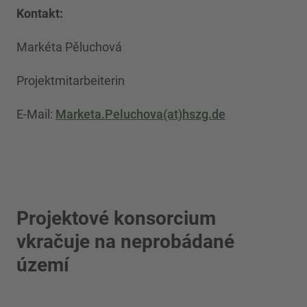
Kontakt:
Markéta Pěluchová
Projektmitarbeiterin
E-Mail:
Marketa.Peluchova(at)hszg.de
Projektové konsorcium
vkračuje na neprobádané
území