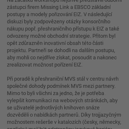
zástupci firem Missing Link a EBSCO základní
postupy a modely pořizování EIZ. V následující
diskuzi byly zodpovězeny otázky konsorčního
nákupu popř. přeshraničního přístupu k EIZ a také
odvozeny možné obchodní strategie. Přitom byl
opět zdůrazněn inovativní obsah této části
projektu. Partneři se dohodli na dalším postupu,
aby mohli co nejdříve získat, posoudit a nakonec
zrealizovat možnost pořízení EIZ.
Při poradě k přeshraniční MVS stál v centru návrh
společné dohody podmínek MVS mezi partnery.
Mimo to byli všichni za jedno, že je potřeba
vylepšit komunikaci na webových stránkách, aby
se uživatelé jednotlivých knihoven snáze
dozvěděli o nabídkách partnerů. Díky trojjazyčným
možnostem rešerše v katalozích (česky, německy,