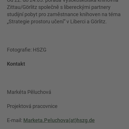
Zittau/Görlitz společně s libereckými partnery
studijní pobyt pro zaměstnance knihoven na téma
„Strategie prostoru učení“ v Liberci a Görlitz.
Fotografie: HSZG
Kontakt
Markéta Pěluchová
Projektová pracovnice
E-mail:
Marketa.Peluchova(at)hszg.de