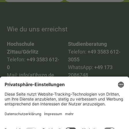
Wie du uns erreichst
Hochschule
Studienberatung
Zittau/Görlitz
Telefon:
+49 3583 612-
Telefon:
+49 3583 612-
3055
0
WhatsApp:
+49 173
Mail:
info(at)hszg.de
2086748
Mail:
stud.info(at)hszg.de
Alle Studiengänge
Datenschutz
Transparenzgesetz
Kontakt
Lageplan
Impressum
Barrierefreiheit
Presse