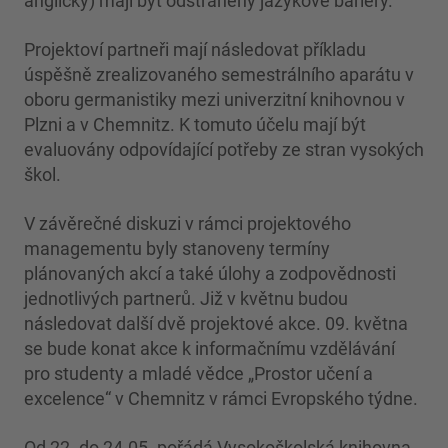
anglicky) mají být odstraněny jazykové bariéry.
Projektoví partneři mají následovat příkladu
úspěšně zrealizovaného semestrálního aparátu v
oboru germanistiky mezi univerzitní knihovnou v
Plzni a v Chemnitz. K tomuto účelu mají být
evaluovány odpovídající potřeby ze stran vysokých
škol.
V závěrečné diskuzi v rámci projektového
managementu byly stanoveny termíny
plánovaných akcí a také úlohy a zodpovědnosti
jednotlivých partnerů. Již v květnu budou
následovat další dvě projektové akce. 09. května
se bude konat akce k informačnímu vzdělávání
pro studenty a mladé vědce „Prostor učení a
excelence“ v Chemnitz v rámci Evropského týdne.
Od 22. do 24.05. pořádá Vysokoškolská knihovna