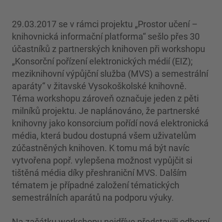
29.03.2017 se v rámci projektu „Prostor učení –
knihovnická informační platforma“ sešlo přes 30
účastníků z partnerských knihoven při workshopu
„Konsorční pořízení elektronických médií (EIZ);
meziknihovní výpůjční služba (MVS) a semestrální
aparáty“ v žitavské Vysokoškolské knihovně.
Téma workshopu zároveň označuje jeden z pěti
milníků projektu. Je naplánováno, že partnerské
knihovny jako konsorcium pořídí nová elektronická
média, která budou dostupná všem uživatelům
zúčastněných knihoven. K tomu má být navíc
vytvořena popř. vylepšena možnost vypůjčit si
tištěná média díky přeshraniční MVS. Dalším
tématem je případné založení tématických
semestrálních aparátů na podporu výuky.
Na začátku workshopu nejdříve představili odborní