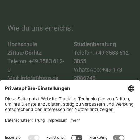
Wie du uns erreichst
Hochschule
Studienberatung
Zittau/Görlitz
Telefon:
+49 3583 612-
Telefon:
+49 3583 612-
3055
0
WhatsApp:
+49 173
Mail:
info(at)hszg.de
2086748
Mail:
stud.info(at)hszg.de
Alle Studiengänge
Datenschutz
Transparenzgesetz
Kontakt
Lageplan
Impressum
Barrierefreiheit
Presse