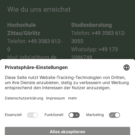
Wie du uns erreichst
Hochschule
Studienberatung
Zittau/Görlitz
Telefon:
+49 3583 612-
Telefon:
+49 3583 612-
3055
0
WhatsApp:
+49 173
Mail:
info(at)hszg.de
2086748
Mail:
stud.info(at)hszg.de
Alle Studiengänge
Datenschutz
Transparenzgesetz
Kontakt
Lageplan
Impressum
Barrierefreiheit
Presse