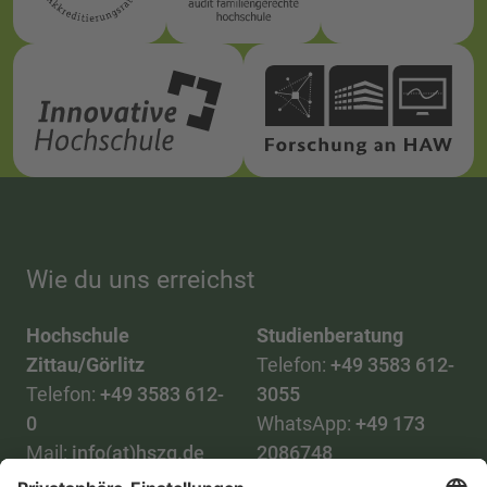
Wie du uns erreichst
Hochschule
Studienberatung
Zittau/Görlitz
Telefon:
+49 3583 612-
Telefon:
+49 3583 612-
3055
0
WhatsApp:
+49 173
Mail:
info(at)hszg.de
2086748
Mail: