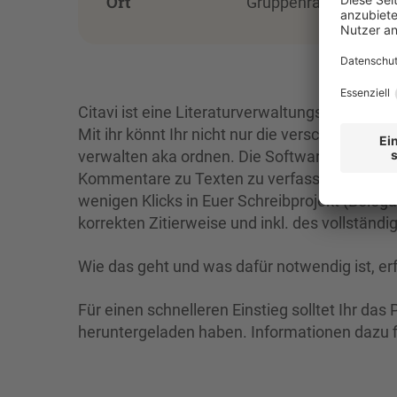
Ort
Gruppenraum HSB Gör
Citavi ist eine Literaturverwaltungssoftware,
Mit ihr könnt Ihr nicht nur die verschiedenen T
verwalten aka ordnen. Die Software hilft Euc
Kommentare zu Texten zu verfassen, Zitate zu
wenigen Klicks in Euer Schreibprojekt (Beleg
korrekten Zitierweise und inkl. des vollständi
Wie das geht und was dafür notwendig ist, er
Für einen schnelleren Einstieg solltet Ihr da
heruntergeladen haben. Informationen dazu f