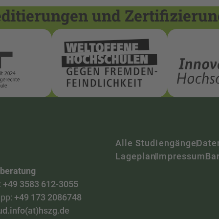
itierungen und Zertifizieru
Alle Studiengänge
Date
Lageplan
Impressum
Bar
nberatung
:
+49 3583 612-3055
pp:
+49 173 2086748
ud.info(at)hszg.de