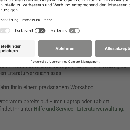
litz
 die Euch bei den verschiedensten Arbeiten unterstützen 
itel (Bücher, Zeitungsartikel, E-Books, Interviews, Gesetze,
h einen Überblick zu behalten, wenn es darum geht,
 notieren, Ideen festzuhalten. Dieses Material könnt Ihr
arbeit, Abschlussarbeit) einfügen - unter Verwendung der
gen Literaturverzeichnisses.
fahrt Ihr in einem praxisnahem Workshop.
s Programm bereits auf Euren Laptop oder Tablett
indet Ihr unter
Hilfe und Service | Literaturverwaltung
.