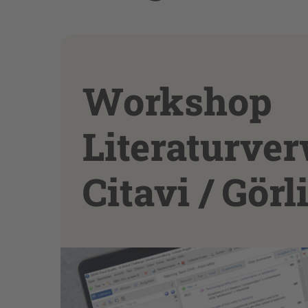
Workshop
Literaturve
Citavi / Görl