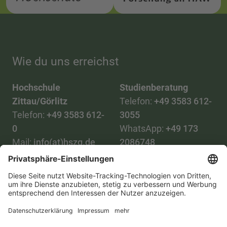
Wie du uns erreichst
Hochschule
Studienberatung
Zittau/Görlitz
Telefon:
+49 3583 612-
Telefon:
+49 3583 612-
3055
0
WhatsApp:
+49 173
Mail:
info(at)hszg.de
2086748
Mail:
stud.info(at)hszg.de
Alle Studiengänge
Datenschutz
Transparenzgesetz
Kontakt
Lageplan