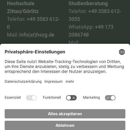
Hochschule
Studienberatung
Zittau/Görlitz
Telefon:
+49 3583 612-
Telefon:
+49 3583 612-
3055
0
WhatsApp:
+49 173
Mail:
info(at)hszg.de
2086748
Mail:
stud.info(at)hszg.de
Alle Studiengänge
Datenschutz
Transparenzgesetz
Kontakt
Lageplan
Impressum
Barrierefreiheit
Presse