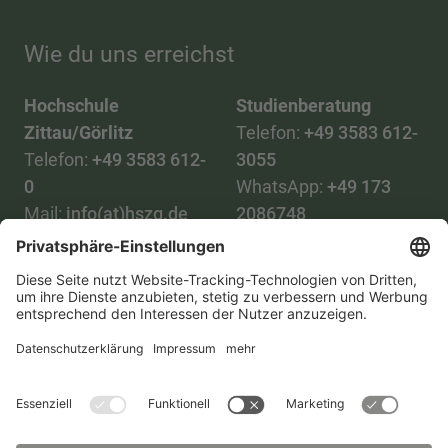
Wie du uns erreichst
Hochschule
Studienberatung
Zittau/Görlitz
Telefon:
+49 3583 612-
Telefon:
+49 3583 612-
3055
0
WhatsApp:
+49 173
Mail:
info(at)hszg.de
2086748
Mail:
stud.info(at)hszg.de
Alle Studiengänge
Datenschutz
Transparenzgesetz
Kontakt
Lageplan
Impressum
Barrierefreiheit
Presse