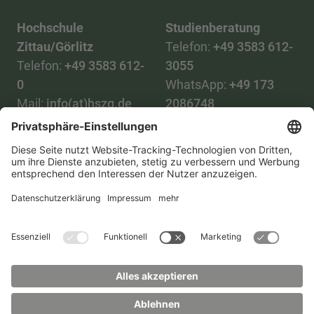
Hochschule
Studienberatung
Zittau/Görlitz
Telefon:
+49 3583 612-
Telefon:
+49 3583 612-
3055
0
WhatsApp:
+49 173
Mail:
info(at)hszg.de
2086748
Mail:
stud.info(at)hszg.de
Alle Studiengänge
Datenschutz
Transparenzgesetz
Kontakt
Lageplan
Impressum
Barrierefreiheit
Presse