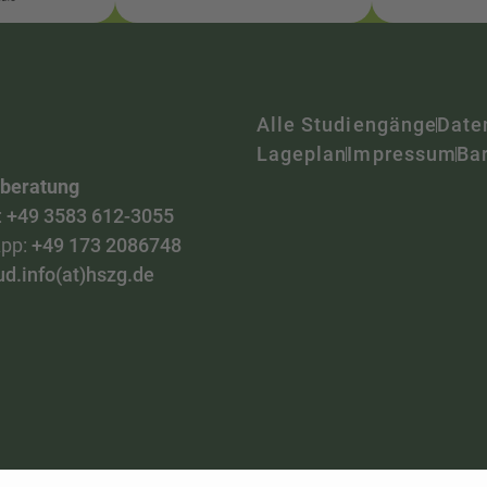
Alle Studiengänge
Date
Lageplan
Impressum
Bar
nberatung
:
+49 3583 612-3055
pp:
+49 173 2086748
ud.info(at)hszg.de