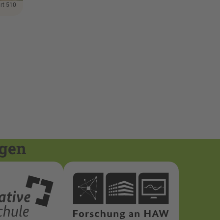
rt 510
ngen