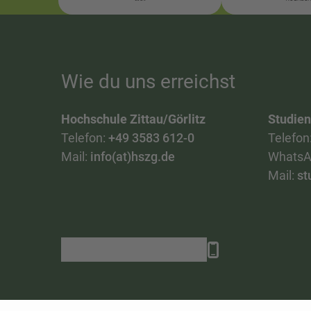
Wie du uns erreichst
Hochschule Zittau/Görlitz
Studie
Telefon:
+49 3583 612-0
Telefon
Mail:
info(at)hszg.de
WhatsA
Mail:
st