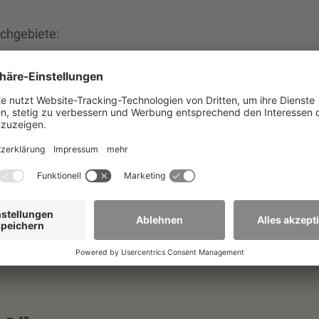
chgebiete:
hschulangehörige ortunabhängig über VPN, Shibboleth u
alog recherchiert und aufgerufen werden.