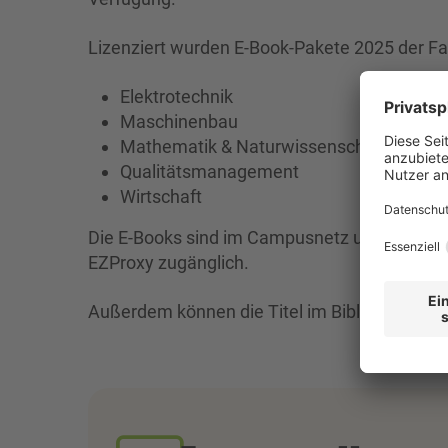
Lizenziert wurden E-Book-Pakete 2025 der Fa
Elektrotechnik
Maschinenbau
Mathematik & Naturwissenschaften
Qualitätsmanagement
Wirtschaft
Die E-Books sind im Campusnetz und für Hoc
EZProxy zugänglich.
Außerdem können die Titel im Bibliothekskat