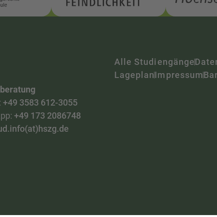
Alle Studiengänge
Date
Lageplan
Impressum
Bar
nberatung
:
+49 3583 612-3055
pp:
+49 173 2086748
ud.info(at)hszg.de