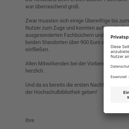
war überraschend groß.
Zwar mussten sich einige Übereifrige bis zum
Nutzer zum Zuge und konnten auf den Verkau
ausgesonderten Fachbüchern und anderen Me
beiden Standorten über 900 Euro eingenomme
einfließen.
Allen Mitwirkenden bei der Vorbereitung, Du
herzlich.
Und da es bereits die ersten Nachfragen gab:
der Hochschulbibliothek geben!
Ihre