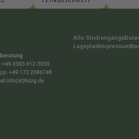
Alle Studiengänge
Date
Lageplan
Impressum
Bar
nberatung
:
+49 3583 612-3055
pp:
+49 173 2086748
ud.info(at)hszg.de