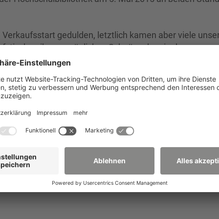
 Verkaufsstart gedulden, letztlich kamen aber viele unse
fstischen ihre persönlichen Schnäppchen in den
dien finden. Am Ende konnten durch die Flohmärkte an
n werden, die direkt in die Beschaffung neuer Bücher
rchführung und Unterstützung sowie den Käufern danken 
 keine Angst, es wird in Abständen weitere Buch-Flohmä