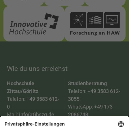
Wie du uns erreichst
Hochschule
Studienberatung
Zittau/Görlitz
Telefon:
+49 3583 612-
Telefon:
+49 3583 612-
3055
0
WhatsApp:
+49 173
Mail:
info(at)hszg.de
2086748
Mail: