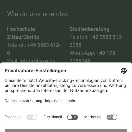
Wie du uns erreichst
Hochschule
Studienberatung
Zittau/Görlitz
Telefon:
+49 3583 612-
Telefon:
+49 3583 612-
3055
0
WhatsApp:
+49 173
Mail:
info(at)hszg.de
2086748
Mail:
stud.info(at)hszg.de
Alle Studiengänge
Datenschutz
Transparenzgesetz
Kontakt
Lageplan
Impressum
Barrierefreiheit
Presse