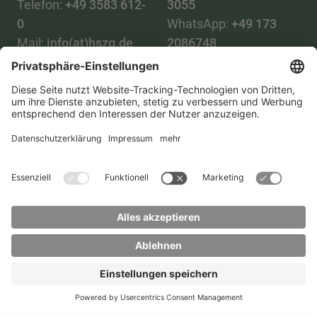
Telefon:
+49 3583 612-
3055
0
WhatsApp:
+49 173
Mail:
info(at)hszg.de
2086748
Mail:
stud.info(at)hszg.de
Alle Studiengänge
Datenschutz
Transparenzgesetz
Kontakt
Lageplan
Impressum
Barrierefreiheit
Presse