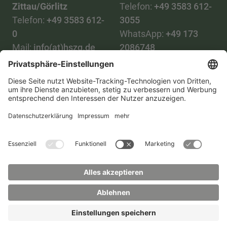
Zittau/Görlitz
Telefon:
+49 3583 612-
Telefon:
+49 3583 612-
3055
0
WhatsApp:
+49 173
Mail:
info(at)hszg.de
2086748
Mail:
stud.info(at)hszg.de
Alle Studiengänge
Datenschutz
Transparenzgesetz
Kontakt
Lageplan
Impressum
Barrierefreiheit
Presse