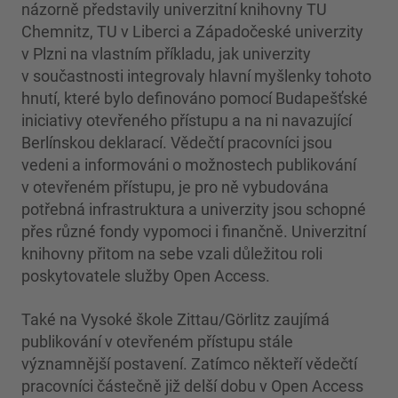
názorně představily univerzitní knihovny TU
Chemnitz, TU v Liberci a Západočeské univerzity
v Plzni na vlastním příkladu, jak univerzity
v součastnosti integrovaly hlavní myšlenky tohoto
hnutí, které bylo definováno pomocí Budapešťské
iniciativy otevřeného přístupu a na ni navazující
Berlínskou deklarací. Vědečtí pracovníci jsou
vedeni a informováni o možnostech publikování
v otevřeném přístupu, je pro ně vybudována
potřebná infrastruktura a univerzity jsou schopné
přes různé fondy vypomoci i finančně. Univerzitní
knihovny přitom na sebe vzali důležitou roli
poskytovatele služby Open Access.
Také na Vysoké škole Zittau/Görlitz zaujímá
publikování v otevřeném přístupu stále
významnější postavení. Zatímco někteří vědečtí
pracovníci částečně již delší dobu v Open Access