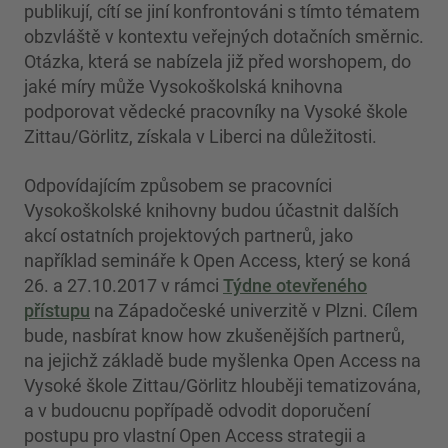
publikují, cítí se jiní konfrontováni s tímto tématem
obzvláště v kontextu veřejných dotačních směrnic.
Otázka, která se nabízela již před worshopem, do
jaké míry může Vysokoškolská knihovna
podporovat vědecké pracovníky na Vysoké škole
Zittau/Görlitz, získala v Liberci na důležitosti.
Odpovídajícím způsobem se pracovníci
Vysokoškolské knihovny budou účastnit dalších
akcí ostatních projektových partnerů, jako
například semináře k Open Access, který se koná
26. a 27.10.2017 v rámci
Týdne otevřeného
přístupu
na Západočeské univerzitě v Plzni. Cílem
bude, nasbírat know how zkušenějších partnerů,
na jejichž základě bude myšlenka Open Access na
Vysoké škole Zittau/Görlitz hlouběji tematizována,
a v budoucnu popřípadě odvodit doporučení
postupu pro vlastní Open Access strategii a