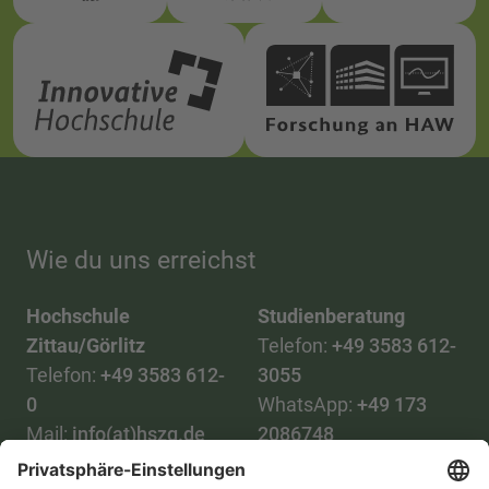
Wie du uns erreichst
Hochschule
Studienberatung
Zittau/Görlitz
Telefon:
+49 3583 612-
Telefon:
+49 3583 612-
3055
0
WhatsApp:
+49 173
Mail:
info(at)hszg.de
2086748
Mail: