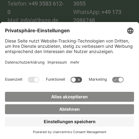
Telefon:
+49 3583 612-
3055
0
WhatsApp:
+49 173
Mail:
info(at)hszg.de
2086748
Mail:
stud.info(at)hszg.de
Alle Studiengänge
Datenschutz
Transparenzgesetz
Kontakt
Lageplan
Impressum
Barrierefreiheit
Presse