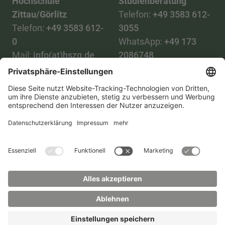
Hochschule
Studienberatung
Zittau/Görlitz
Telefon:
+49 3583 612-
Telefon:
+49 3583 612-
3055
0
WhatsApp:
+49 173
Mail:
info(at)hszg.de
2086748
Mail:
stud.info(at)hszg.de
Alle Studiengänge
Datenschutz
Transparenzgesetz
Kontakt
Lageplan
Impressum
Barrierefreiheit
Presse