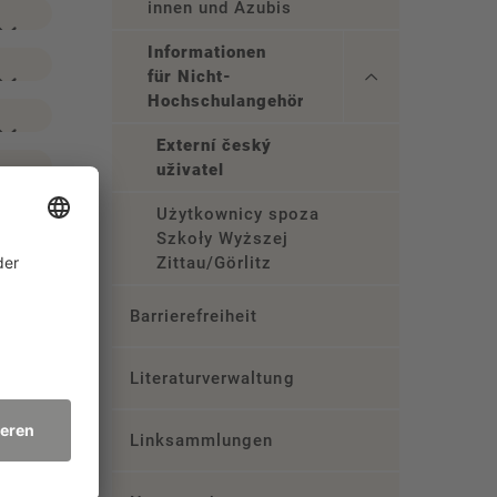
innen und Azubis
Informationen
für Nicht-
Hochschulangehörige
Externí český
uživatel
Użytkownicy spoza
Szkoły Wyższej
Zittau/Görlitz
Barrierefreiheit
Literaturverwaltung
Linksammlungen