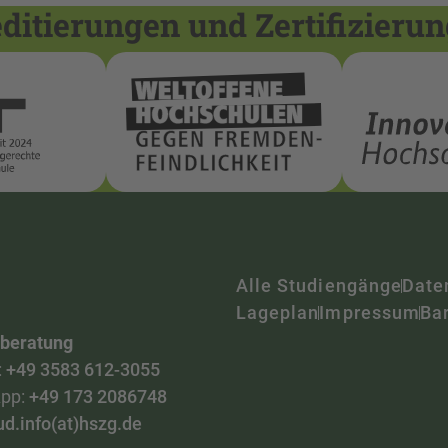
itierungen und Zertifizieru
Alle Studiengänge
Date
Lageplan
Impressum
Bar
nberatung
:
+49 3583 612-3055
pp:
+49 173 2086748
ud.info(at)hszg.de