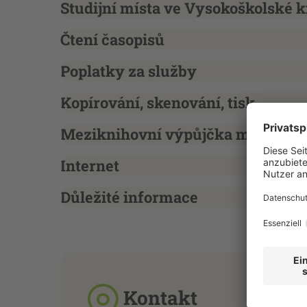
Studijní místa ve Vysokoškolské 
Čtení časopisů
Poplatky za služby
Kopírování, skenování, tisk
Meziknihovní výpůjčka médií a č
Internet
Důležité informace
Kontakt