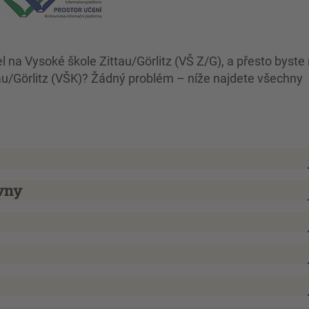
na Vysoké škole Zittau/Görlitz (VŠ Z/G), a přesto byste 
au/Görlitz (VŠK)? Žádný problém – níže najdete všechny
vny