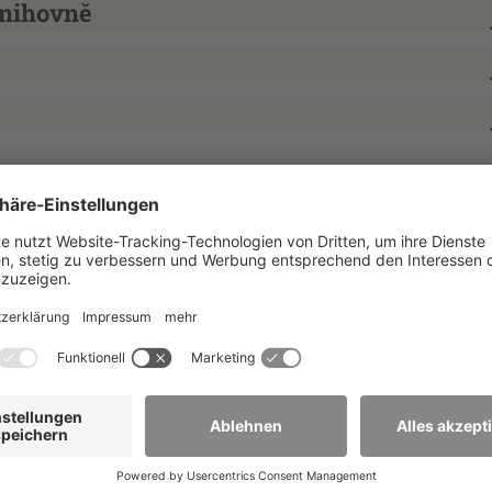
knihovně
asopisových článků