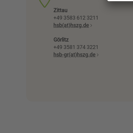
Zittau
+49 3583 612 3211
hsb(at)hszg.de
Görlitz
+49 3581 374 3221
hsb-gr(at)hszg.de