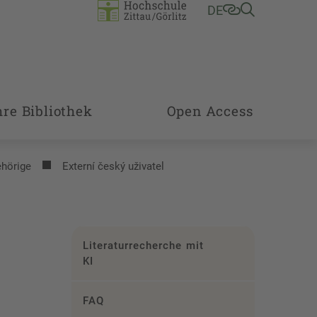
DE
hre Bibliothek
Open Access
ehörige
Externí český uživatel
Literaturrecherche mit
KI
FAQ